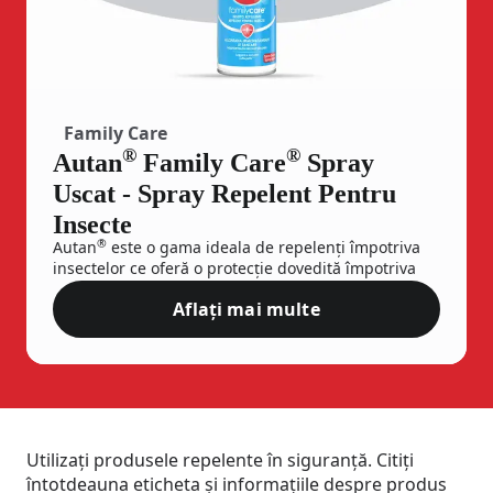
Family Care
®
®
Autan
Family Care
Spray
Uscat - Spray Repelent Pentru
Insecte
®
Autan
este o gama ideala de repelenți împotriva
insectelor ce oferă o protecție dovedită împotriva
țânțarilor și a altor insecte oferind sentimentul de
Aflați mai multe
libertate și siguranță.
Autan® Family Care® Spray Us
®
®
Gama
Autan
Family Care
este destinată​
destinate întregii familii și asigură o protecție
eficientă împotriva țânțarilor, timp de până la 4 ore
de la aplicare.
Utilizați produsele repelente în siguranță. Citiți
întotdeauna eticheta și informațiile despre produs