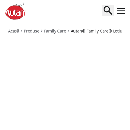
lotion
Acasă
Produse
Family Care
Autan® Family Care® Loțiune