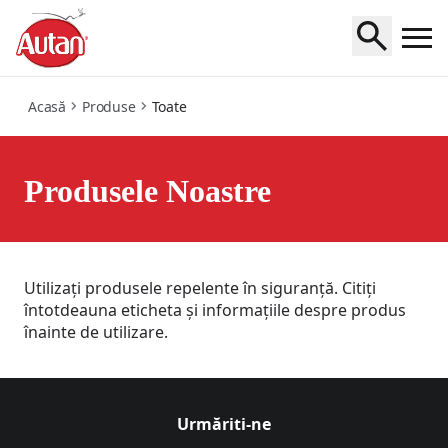
all
Acasă
Produse
Toate
Produsele Noastre
Utilizați produsele repelente în siguranță. Citiți
întotdeauna eticheta și informațiile despre produs
înainte de utilizare.
Urmăriți-ne
Urmăriți Autan
(Opens in a new tab)