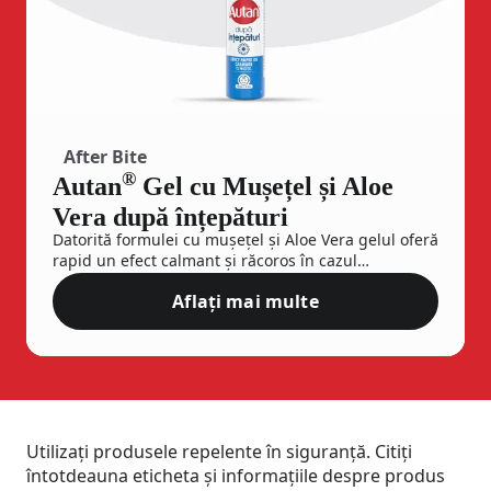
After Bite
®
Autan
Gel cu Mușețel și Aloe
Vera după înțepături
Datorită formulei cu mușețel și Aloe Vera gelul oferă
rapid un efect calmant și răcoros în cazul
înțepăturilor de insecte sau al urticariei provocate
Aflați mai multe
de urzici, meduze sau alți agenți care cauzează
Autan® Gel cu Mușețel și Aloe
pruritul.
Utilizați produsele repelente în siguranță. Citiți
întotdeauna eticheta și informațiile despre produs