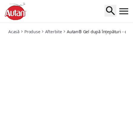
gel-naturale
Acasă
Produse
Afterbite
Autan® Gel după înțepături - cu i