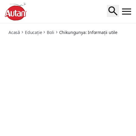
chikungunya-informatii-utile
Acasă
Educație
Boli
Chikungunya: Informații utile