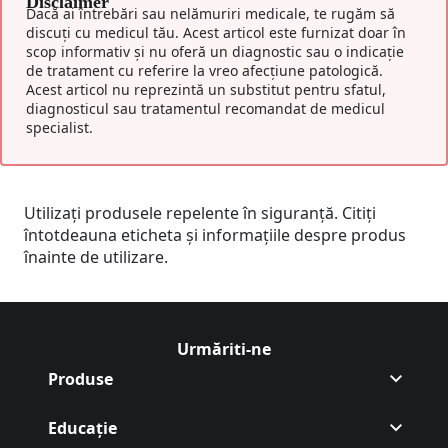
Disclaimer
Dacă ai întrebări sau nelămuriri medicale, te rugăm să
discuți cu medicul tău. Acest articol este furnizat doar în
scop informativ și nu oferă un diagnostic sau o indicație
de tratament cu referire la vreo afecțiune patologică.
Acest articol nu reprezintă un substitut pentru sfatul,
diagnosticul sau tratamentul recomandat de medicul
specialist.
Utilizați produsele repelente în siguranță. Citiți
întotdeauna eticheta și informațiile despre produs
înainte de utilizare.
Urmăriți-ne
Urmăriți Autan
(Opens in a new tab)
Produse
Educație